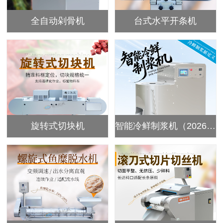
全自动剁骨机
台式水平开条机
旋转式切块机
智能冷鲜制浆机（2026新款）