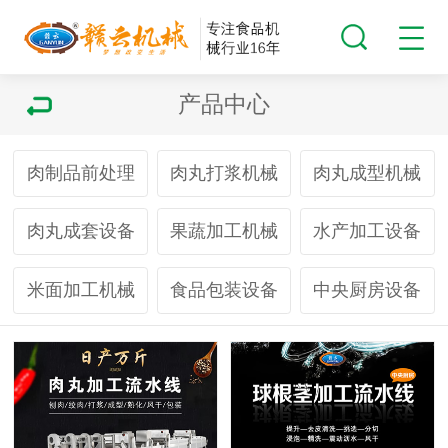
产品中心
肉制品前处理
肉丸打浆机械
肉丸成型机械
肉丸成套设备
果蔬加工机械
水产加工设备
米面加工机械
食品包装设备
中央厨房设备