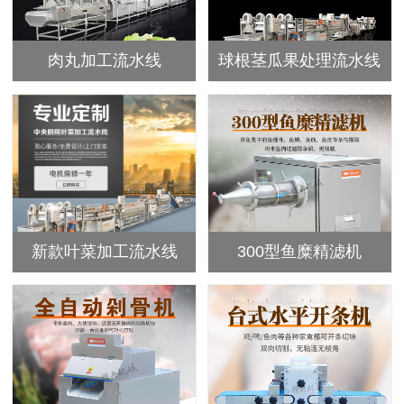
肉丸加工流水线
球根茎瓜果处理流水线
新款叶菜加工流水线
300型鱼糜精滤机