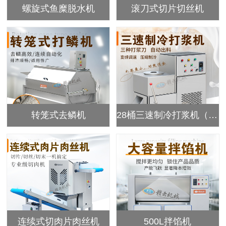
螺旋式鱼糜脱水机
滚刀式切片切丝机
转笼式去鳞机
28桶三速制冷打浆机（带出料）
连续式切肉片肉丝机
500L拌馅机