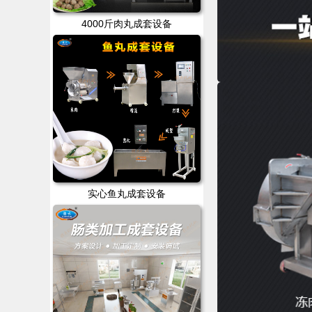
4000斤肉丸成套设备
实心鱼丸成套设备