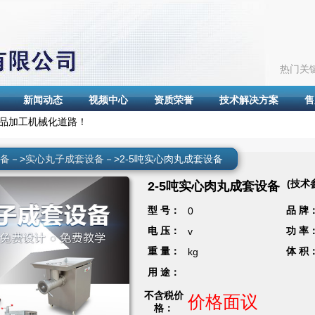
热门关
新闻动态
视频中心
资质荣誉
技术解决方案
售
品加工机械化道路！
备
－>
实心丸子成套设备
－>2-5吨实心肉丸成套设备
(技术
2-5吨实心肉丸成套设备
型 号：
品 牌
0
电 压：
功 率
v
重 量：
体 积
kg
用 途：
不含税价
价格面议
格：