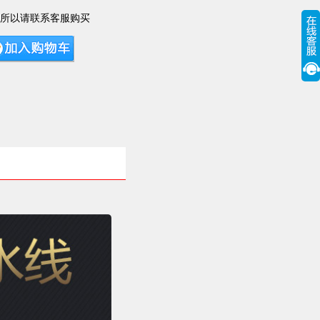
所以请联系客服购买