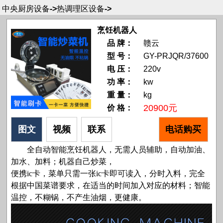
中央厨房设备
->
热调理区设备
->
烹饪机器人
品 牌：
赣云
型 号：
GY-PRJQR/37600
电 压：
220v
功 率：
kw
重 量：
kg
20900元
价 格：
图文
视频
联系
电话购买
全自动智能烹饪机器人，无需人员辅助，自动加油、
加水、加料；机器自己炒菜，
便携ic卡，菜单只需一张ic卡即可读入，分时入料，完全
根据中国菜谱要求，在适当的时间加入对应的材料；智能
温控，不糊锅，不产生油烟，更健康。