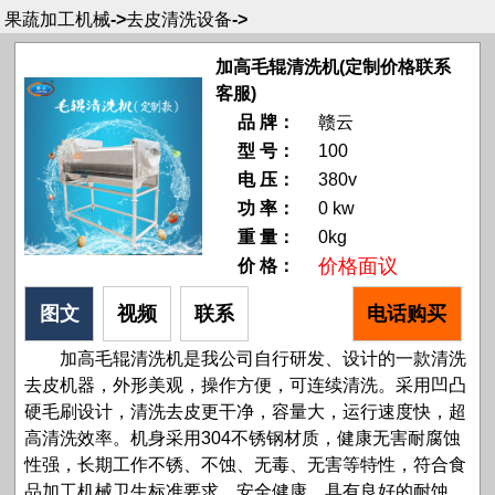
果蔬加工机械
->
去皮清洗设备
->
加高毛辊清洗机(定制价格联系
客服)
品 牌：
赣云
型 号：
100
电 压：
380v
功 率：
0 kw
重 量：
0kg
价格面议
价 格：
图文
视频
联系
电话购买
加高毛辊清洗机是我公司自行研发、设计的一款清洗
去皮机器，外形美观，操作方便，可连续清洗。采用凹凸
硬毛刷设计，清洗去皮更干净，容量大，运行速度快，超
高清洗效率。机身采用304不锈钢材质，健康无害耐腐蚀
性强，长期工作不锈、不蚀、无毒、无害等特性，符合食
品加工机械卫生标准要求、安全健康。具有良好的耐蚀