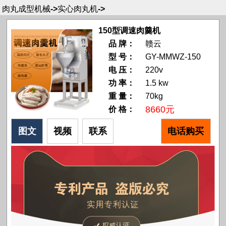
肉丸成型机械
->
实心肉丸机
->
150型调速肉羹机
品 牌：
赣云
型 号：
GY-MMWZ-150
电 压：
220v
功 率：
1.5 kw
重 量：
70kg
8660元
价 格：
图文
视频
联系
电话购买