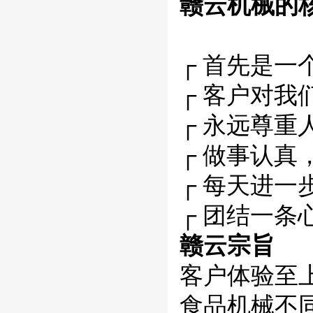
赣云机械的
┌ 首先是一
┌ 客户对
┌ 永远尊
┌ 做事认真
┌ 每天进一
┌ 团结一条
赣云宗旨
客户体验至
食品机械不