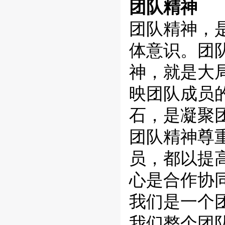
团队精神
团队精神，
体意识。团
神，就是大
映团队成员
石，是凝聚
团队精神尊
员，都以提
心是合作协
我们是一个
我们整个团