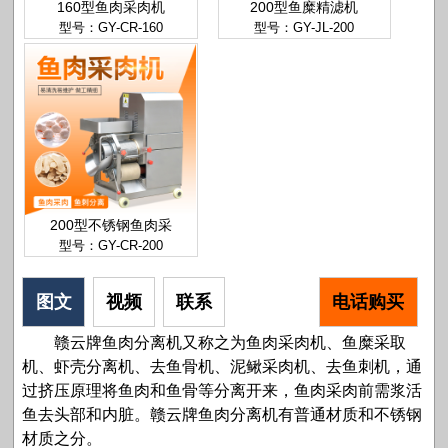
160型鱼肉采肉机
200型鱼糜精滤机
型号：GY-CR-160
型号：GY-JL-200
200型不锈钢鱼肉采
型号：GY-CR-200
图文
视频
联系
电话购买
赣云牌鱼肉分离机又称之为鱼肉采肉机、鱼糜采取
机、虾壳分离机、去鱼骨机、泥鳅采肉机、去鱼刺机，通
过挤压原理将鱼肉和鱼骨等分离开来，鱼肉采肉前需浆活
鱼去头部和内脏。赣云牌鱼肉分离机有普通材质和不锈钢
材质之分。