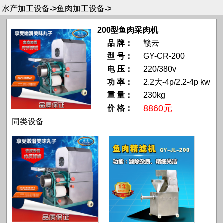
水产加工设备
->
鱼肉加工设备
->
200型鱼肉采肉机
品 牌：
赣云
型 号：
GY-CR-200
电 压：
220/380v
功 率：
2.2大-4p/2.2-4p kw
重 量：
230kg
8860元
价 格：
同类设备