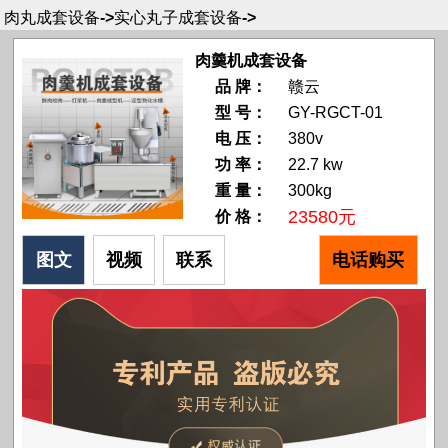
肉丸成套设备
->
实心丸子成套设备
->
肉羹机成套设备
品 牌：
赣云
型 号：
GY-RGCT-01
电 压：
380v
功 率：
22.7 kw
重 量：
300kg
23580元
价 格：
图文
视频
联系
电话购买