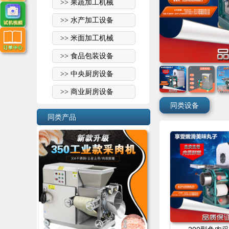
>> 果蔬加工机械
>> 水产加工设备
>> 米面加工机械
>> 食品包装设备
>> 中央厨房设备
>> 商业厨房设备
同类设备
同类产品