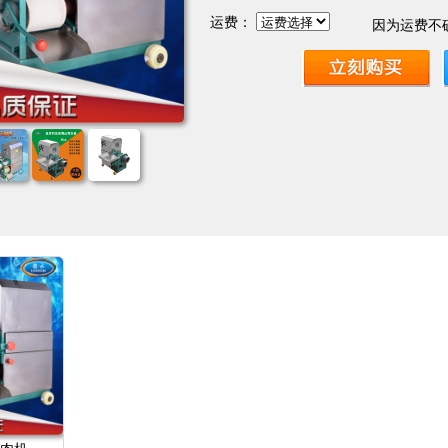
运费：
因为运费不