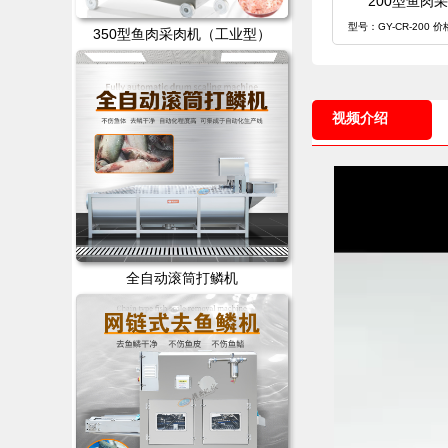
200型鱼肉
型号：GY-CR-200 价
350型鱼肉采肉机（工业型）
视频介绍
全自动滚筒打鳞机