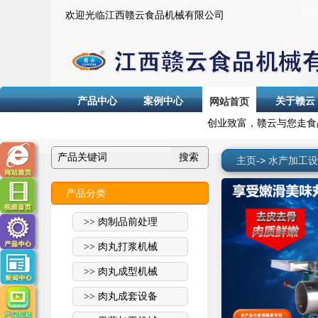
欢迎光临江西赣云食品机械有限公司
产品中心
案例中心
关于赣云
网站首页
创业致富，赣云与您走食
主页
->
水产加工设
产品分类
>> 肉制品前处理
>> 肉丸打浆机械
>> 肉丸成型机械
>> 肉丸成套设备