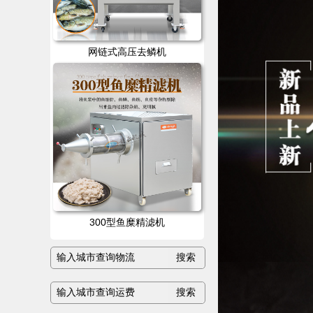
网链式高压去鳞机
300型鱼糜精滤机