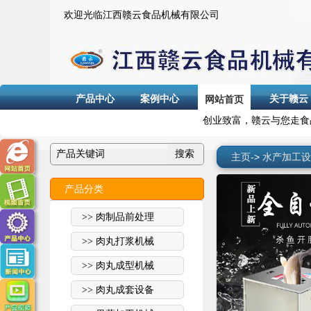
欢迎光临江西赣云食品机械有限公司
产品中心
案例中心
关于赣云
网站首页
创业致富，赣云与您走食
主页
->
水产加工设
产品分类
>> 肉制品前处理
>> 肉丸打浆机械
>> 肉丸成型机械
>> 肉丸成套设备